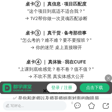
桌卡② ｜ 真信息 · 项目匹配度
"这个项目到底适不适合我？"
→ 1V2帮你做一次灵魂匹配诊断
桌卡③ ｜ 真干货 · 备考那些事
"怎么考的？难不难？要不要报班？"
→ 你的迷茫 桌上直接聊开
桌卡④ ｜ 真体验 · 我在CUFE
"上课到底啥感觉？卷不卷？值不值？"
→ 不吹不黑 真实体感大公开
登录 / 注册
点击下载
❌不是大班课
✅ 是你和老师以及师哥师姐面对面的咖啡局
0
6月13日（周六）14:00
写评论…